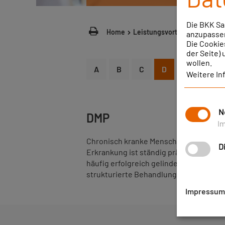
Die BKK Sa
Home
Leistungsvorteile
Starke L
anzupassen
Die Cookie
der Seite)
wollen.
A
B
C
D
E
F
Weitere In
N
DMP
I
Chronisch kranke Menschen sind im All
D
Erkrankung ist ständig präsent. Durch
häufig erfolgreich gelindert oder gar
strukturierte Behandlungsprogramme 
Impressum