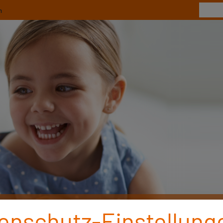
n
ebote & Bonus
enschutz-Einstellung
BKK MedPlus
Services
M