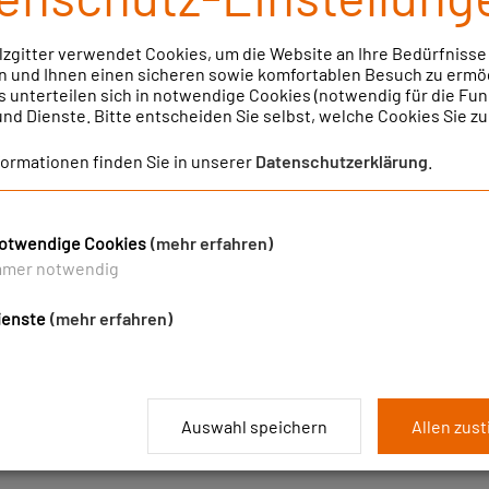
lzgitter verwendet Cookies, um die Website an Ihre Bedürfnisse
eistungen von A-Z
D
DMP
 und Ihnen einen sicheren sowie komfortablen Besuch zu ermö
s unterteilen sich in notwendige Cookies (notwendig für die Fun
 und Dienste. Bitte entscheiden Sie selbst, welche Cookies Sie z
G
H
I
K
L
M
N
O
P
R
formationen finden Sie in unserer
Datenschutzerklärung
.
otwendige Cookies
(mehr erfahren)
mmer notwendig
tag oft vielen Belastungen ausgesetzt. Ob Schmerzen oder die
ienste
(mehr erfahren)
 eine optimale medizinische Versorgung können Krankheitszeic
 vermieden werden. Daher bietet die BKK unter dem Markenzeich
an.
Auswahl speichern
Allen zus