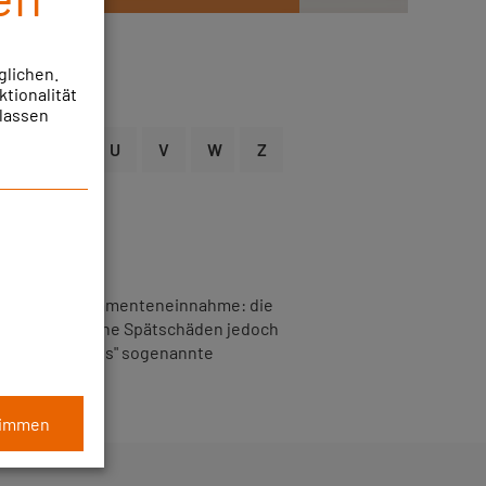
glichen.
ktionalität
ulassen
S
T
U
V
W
Z
 tägliche Medikamenteneinnahme: die
hen und mögliche Spätschäden jedoch
en "BKK MedPlus" sogenannte
timmen