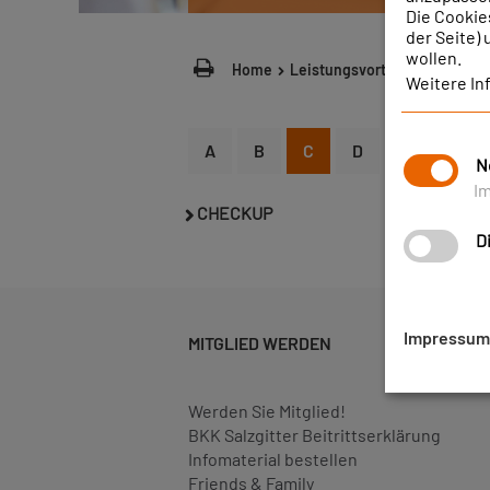
Die Cookie
der Seite)
wollen.
Home
Leistungsvorteile
Starke L
Weitere In
A
B
C
D
E
F
N
I
CHECKUP
D
Impressum
MITGLIED WERDEN
Werden Sie Mitglied!
BKK Salzgitter Beitrittserklärung
Infomaterial bestellen
Friends & Family