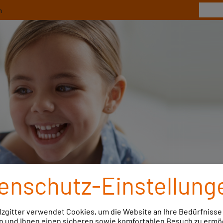
n
enschutz-Einstellung
lzgitter verwendet Cookies, um die Website an Ihre Bedürfnisse
ebote & Bonus
BKK MedPlus
Services
M
 und Ihnen einen sicheren sowie komfortablen Besuch zu ermö