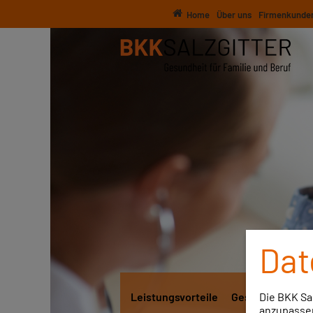
Home
Über uns
Firmenkunde
Dat
Die BKK Sa
Leistungsvorteile
Gesundheitsang
anzupassen