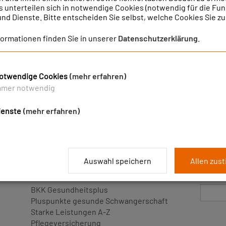
s unterteilen sich in notwendige Cookies (notwendig für die Fun
 und Dienste. Bitte entscheiden Sie selbst, welche Cookies Sie z
eistungen von A-Z
C
formationen finden Sie in unserer
Datenschutzerklärung
.
G
H
I
K
L
M
N
O
P
R
otwendige Cookies
(mehr erfahren)
mmer notwendig
ienste
(mehr erfahren)
BKK SALZGITTER LEISTUNGSVORTEILE
WEBSE
Auswahl speichern
Allen zus
BKK Gesundheitsplus
Pluspunkte gesunde Schwangerschaft
Starke Leistungen A-Z
Pflegeversicherung