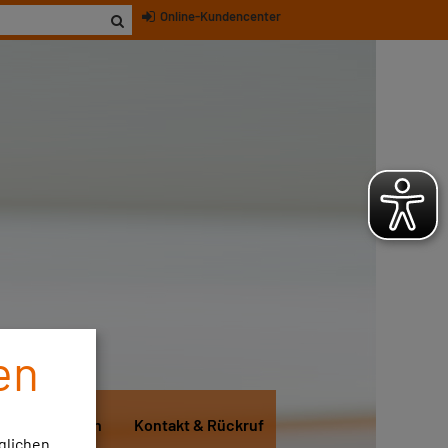
Online-Kundencenter
en
itglied werden
Kontakt & Rückruf
glichen.