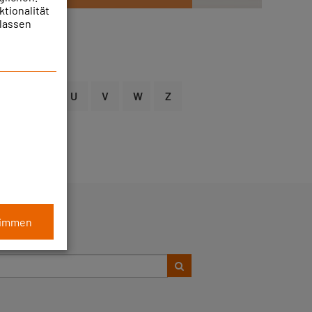
ktionalität
ulassen
S
T
U
V
W
Z
ITENSUCHE
timmen