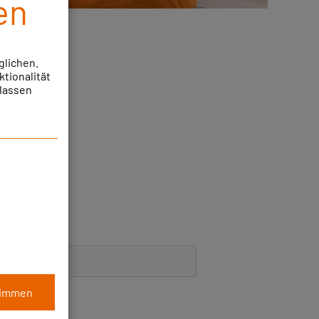
en
glichen.
ktionalität
ulassen
timmen