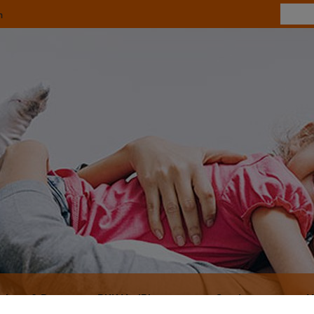
n
ebote & Bonus
BKK MedPlus
Services
M