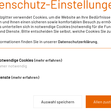
enschutz-Einstellung
Family
lzgitter verwendet Cookies, um die Website an Ihre Bedürfnisse
 und Ihnen einen sicheren sowie komfortablen Besuch zu ermö
s unterteilen sich in notwendige Cookies (notwendig für die Fun
 und Dienste. Bitte entscheiden Sie selbst, welche Cookies Sie z
GLIEDER
formationen finden Sie in unserer
Datenschutzerklärung
.
Freunden und Arbeitskollegen.
otwendige Cookies
(mehr erfahren)
erzeugen und an den*die Interessenten*in geben.
UNGSLINK
mmer notwendig
ienste
(mehr erfahren)
unterschreiben und an die BKK senden.
R WERBEN MITGLIEDER
65 KB
Auswahl speichern
Allen zus