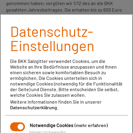
genommen haben, vergüten wir 1/12 des an die BKK
gezahlten Jahresbeitrages. Sie erhalten bis zu 600 Euro
jährlich (abhängig vom beitragspflichtigen Einkommen).
Datenschutz-
Ihre Vorteile:
Sie können weiter Ihre Gesundheitskarte verwenden!
Einstellungen
Abgerechnet wird nach einem Jahr! Keine Rechnereien
oder sammeln von Quittungen für Sie!
Präventions- und Vorsorgeleistungen mit Ausnahme
Die BKK Salzgitter verwendet Cookies, um die
der Kuren werden nicht angerechnet!
Website an Ihre Bedürfnisse anzupassen und Ihnen
Leistungen für mitversicherte Kinder unter 18 Jahren
einen sicheren sowie komfortablen Besuch zu
werden nicht angerechnet!
ermöglichen. Die Cookies unterteilen sich in
notwendige Cookies (notwendig für die Funktionalität
der Seite) und Dienste. Bitte entscheiden Sie selbst,
welche Cookies Sie zulassen wollen.
Weitere Informationen finden Sie in unserer
Datenschutzerklärung
.
Notwendige Cookies
(mehr erfahren)
Immer notwendig