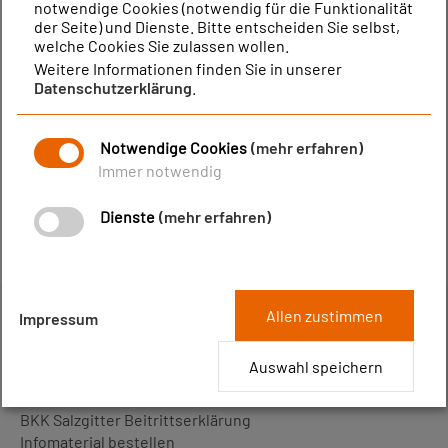
notwendige Cookies (notwendig für die Funktionalität
Abklärung. Wenn in Ihrer Familie Darmkrebs vorkommt
der Seite) und Dienste. Bitte entscheiden Sie selbst,
oder Sie an einer chronisch-entzündlichen
welche Cookies Sie zulassen wollen.
Darmerkrankung leiden, empfiehlt es sich, die
Weitere Informationen finden Sie in unserer
Darmspiegelung schon früher machen zu lassen.
Datenschutzerklärung
.
Bei der Darmkrebsspiegelung können gutartige Vorstufen
von Darmkrebs erkannt und direkt entfernt werden. Sollte
Notwendige Cookies
(mehr erfahren)
tatsächlich ein Krebs entdeckt werden, beginnt sofort
Immer notwendig
eine Behandlung. Der frühzeitige Befund erhöht die
Heilungschancen enorm.
Dienste
(mehr erfahren)
Allen zustimmen
Impressum
MITGLIED WERDEN
Auswahl speichern
Werden Sie Mitglied!
BKK Salzgitter Beitrittserklärung
Infomaterial bestellen