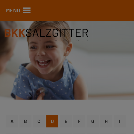
MENÜ
A
B
C
D
E
F
G
H
I